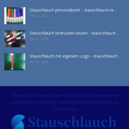
Stauschlauch personalisiert - stauschlauch.ne ..
Oct 15 - 2025
Stauschlauch bedrucken lassen - stauschlauch. ..
Oct 15 - 2025
Stauschlauch mit eigenem Logo - stauschlauch. ..
Oct 15 - 2025
Stauschläuche bedrucken
-
Stauschlauch personalisiert
-
Stauschläuche Staubinde Stauschlauch mit Ihrem Logo als
Werbeartikel