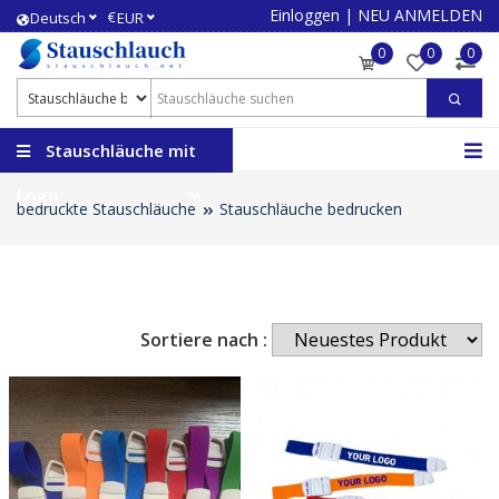
Einloggen
|
NEU ANMELDEN
€
Deutsch
EUR
0
0
0
Stauschläuche mit
Logo
bedruckte Stauschläuche
Stauschläuche bedrucken
Sortiere nach :